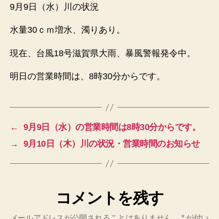
川
9月9日（水）川の状況
の
状
水量30ｃｍ増水、濁りあり。
況・
9
現在、台風18号滋賀県大雨、暴風警報発令中。
月
10
明日の営業時間は、8時30分からです。
日
（木）
営
業
時
←
9月9日（水）の営業時間は8時30分からです。
間
→
9月10日（木）川の状況・営業時間のお知らせ
8
時
30
分
へ
コメントを残す
の
メールアドレスが公開されることはありません。
*
が付い