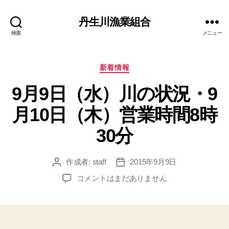
丹生川漁業組合
検索
メニュー
カ
新着情報
テ
9月9日（水）川の状況・9
ゴ
リ
月10日（木）営業時間8時
ー
30分
作成者:
staff
2015年9月9日
投
投
稿
稿
9
コメントはまだありません
者
日
月
9
日
（水）