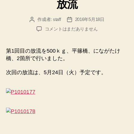
放流
ー
作成者:
staff
2016年5月18日
投
投
稿
稿
5
コメントはまだありません
者
日
月
18
日
第1回目の放流を500ｋｇ、平篠橋、にながたけ
（水）
橋、2箇所で行いました。
第
一
次回の放流は、5月24日（火）予定です。
回
鮎
の
放
流
へ
の