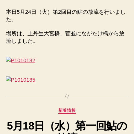
回
目
本日5月24日（火）第2回目の鮎の放流を行いまし
鮎
た。
の
放
場所は、上丹生大宮橋、菅並にながたけ橋から放
流
流しました。
を
し
ま
し
た。
へ
の
カ
新着情報
テ
5月18日（水）第一回鮎の
ゴ
リ