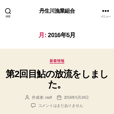
丹生川漁業組合
検索
メニュー
月:
2016年5月
カ
新着情報
テ
第2回目鮎の放流をしまし
ゴ
リ
た。
ー
作成者:
staff
2016年5月24日
投
投
稿
稿
第
コメントはまだありません
者
日
2