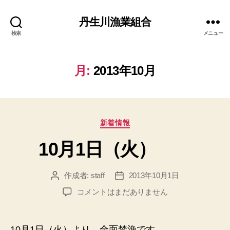
丹生川漁業組合
検索
メニュー
月:
2013年10月
カ
新着情報
テ
10月1日（火）
ゴ
リ
ー
作成者:
staff
2013年10月1日
投
投
稿
稿
10
コメントはまだありません
者
日
月
1
日
10月1日（火）より、全面禁漁です。