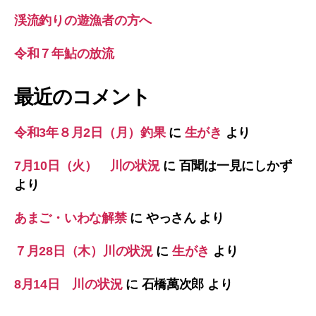
渓流釣りの遊漁者の方へ
令和７年鮎の放流
最近のコメント
令和3年８月2日（月）釣果
に
生がき
より
7月10日（火） 川の状況
に
百聞は一見にしかず
より
あまご・いわな解禁
に
やっさん
より
７月28日（木）川の状況
に
生がき
より
8月14日 川の状況
に
石橋萬次郎
より