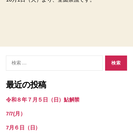
（火）
へ
の
検
索
対
象:
最近の投稿
令和８年７月５日（日）鮎解禁
7/7(月）
7月６日（日）