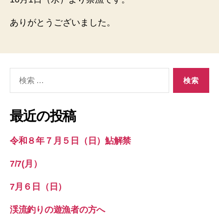
（水）
へ
ありがとうございました。
の
検
索
対
象:
最近の投稿
令和８年７月５日（日）鮎解禁
7/7(月）
7月６日（日）
渓流釣りの遊漁者の方へ