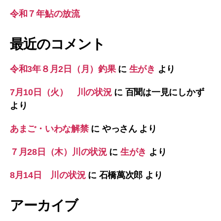
令和７年鮎の放流
最近のコメント
令和3年８月2日（月）釣果
に
生がき
より
7月10日（火） 川の状況
に
百聞は一見にしかず
より
あまご・いわな解禁
に
やっさん
より
７月28日（木）川の状況
に
生がき
より
8月14日 川の状況
に
石橋萬次郎
より
アーカイブ