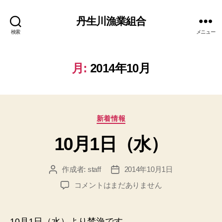
丹生川漁業組合
検索
メニュー
月:
2014年10月
カ
新着情報
テ
10月1日（水）
ゴ
リ
ー
作成者:
staff
2014年10月1日
投
投
稿
稿
10
コメントはまだありません
者
日
月
1
日
10月1日（水）より禁漁です。