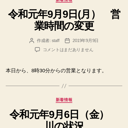
テ
令和元年9月9日(月） 営
ゴ
リ
業時間の変更
ー
作成者:
staff
2019年9月9日
投
投
稿
稿
令
コメントはまだありません
者
日
和
元
年
本日から、8時30分からの営業となります。
9
月
9
日
カ
(月）
新着情報
テ
営
令和元年9月6日（金）
ゴ
業
リ
時
川の状況
ー
間