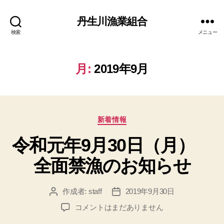
丹生川漁業組合
検索
メニュー
月:
2019年9月
カ
新着情報
テ
令和元年9月30日（月）
ゴ
リ
全面禁漁のお知らせ
ー
作成者:
staff
2019年9月30日
投
投
稿
稿
令
コメントはまだありません
者
日
和