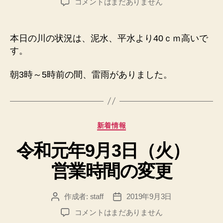
令
コメントはまだありません
者
日
和
元
年
本日の川の状況は、泥水、平水より40ｃｍ高いで
9
す。
月
4
朝3時～5時前の間、雷雨がありました。
日
（水）
川
の
状
カ
新着情報
況
テ
へ
令和元年9月3日（火）
ゴ
の
リ
営業時間の変更
ー
作成者:
staff
2019年9月3日
投
投
稿
稿
令
コメントはまだありません
者
日
和