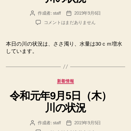
の
変
作成者:
staff
2019年9月6日
投
投
更
稿
稿
令
コメントはまだありません
へ
者
日
和
の
元
年
本日の川の状況は、ささ濁り、水量は30ｃｍ増水
9
しています。
月
6
日
（金）
カ
川
新着情報
テ
の
令和元年9月5日（木）
ゴ
状
リ
況
川の状況
ー
へ
の
作成者:
staff
2019年9月5日
投
投
稿
稿