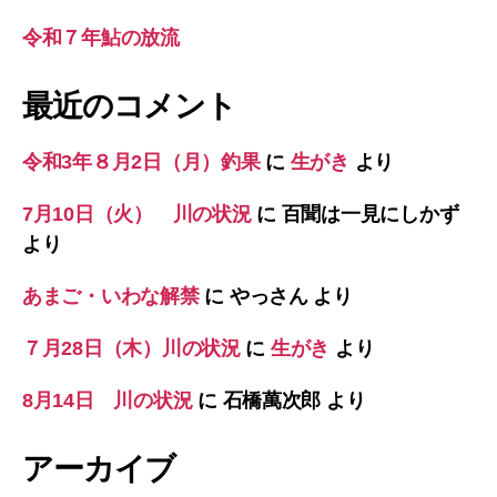
令和７年鮎の放流
最近のコメント
令和3年８月2日（月）釣果
に
生がき
より
7月10日（火） 川の状況
に
百聞は一見にしかず
より
あまご・いわな解禁
に
やっさん
より
７月28日（木）川の状況
に
生がき
より
8月14日 川の状況
に
石橋萬次郎
より
アーカイブ