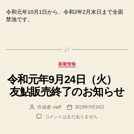
元
年
令和元年10月1日から、令和2年2月末日まで全面
9
禁漁です。
月
30
日
（月）
全
面
禁
カ
新着情報
漁
テ
の
令和元年9月24日（火）
ゴ
お
リ
友鮎販売終了のお知らせ
知
ー
ら
せ
作成者:
staff
2019年9月24日
投
投
へ
稿
稿
の
令
コメントはまだありません
者
日
和
元