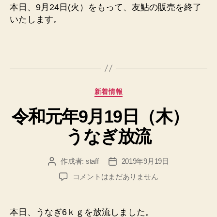
年
本日、9月24日(火）をもって、友鮎の販売を終了
9
いたします。
月
24
日
（火）
友
鮎
販
カ
新着情報
売
テ
終
令和元年9月19日（木）
ゴ
了
リ
うなぎ放流
の
ー
お
知
作成者:
staff
2019年9月19日
投
投
ら
稿
稿
せ
令
コメントはまだありません
者
日
へ
和
の
元
年
本日、うなぎ6ｋｇを放流しました。