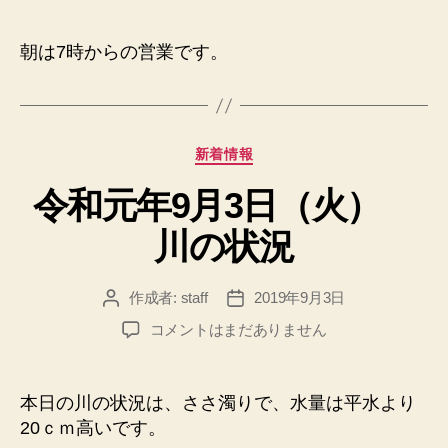
元
年
朝は7時からの営業です。
9
月
3
日
カ
（火）
新着情報
テ
営
令和元年9月3日（火）
ゴ
業
リ
時
川の状況
ー
間
の
変
作成者:
staff
2019年9月3日
投
投
更
稿
稿
令
コメントはまだありません
へ
者
日
和
の
元
年
本日の川の状況は、ささ濁りで、水量は平水より
9
20ｃｍ高いです。
月