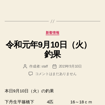
9
月
19
日
（木）
う
カ
な
新着情報
テ
ぎ
令和元年9月10日（火）
ゴ
放
リ
流
釣果
ー
へ
の
作成者:
staff
2019年9月10日
投
投
稿
稿
令
コメントはまだありません
者
日
和
元
年
本日9月10日（火）の釣果
9
月
下丹生平篠橋下 4匹 16～18ｃｍ
10