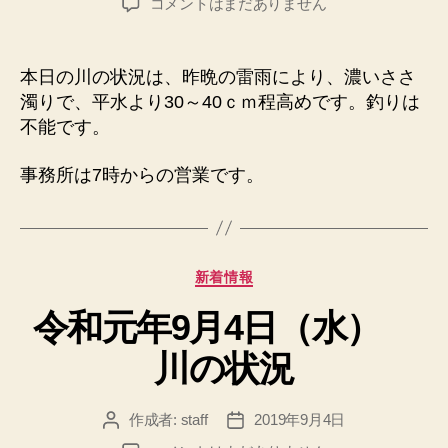
令
コメントはまだありません
者
日
和
元
年
本日の川の状況は、昨晩の雷雨により、濃いささ
9
濁りで、平水より30～40ｃｍ程高めです。釣りは
月
不能です。
5
日
事務所は7時からの営業です。
（木）
川
の
状
況
カ
新着情報
へ
テ
の
令和元年9月4日（水）
ゴ
リ
川の状況
ー
作成者:
staff
2019年9月4日
投
投
稿
稿