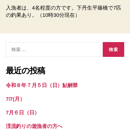
3
入漁者は、4名程度の方です。下丹生平篠橋で7匹
日
の釣果あり。（10時30分現在）
（火）
川
の
状
況
検
へ
索
の
対
象:
最近の投稿
令和８年７月５日（日）鮎解禁
7/7(月）
7月６日（日）
渓流釣りの遊漁者の方へ