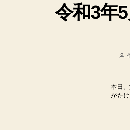
令和3年
投
稿
者
本日、
がたけ