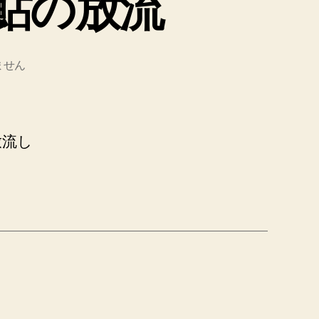
目鮎の放流
ません
放流し