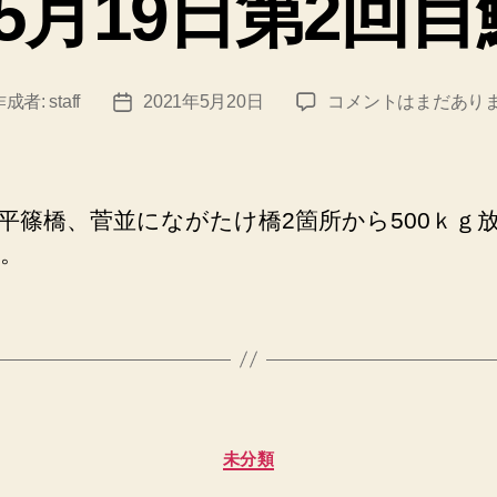
5月19日第2回
ー
令
作成者:
staff
2021年5月20日
コメントはまだあり
投
和
稿
3
日
年
5
平篠橋、菅並にながたけ橋2箇所から500ｋｇ
月
。
19
日
第
2
回
目
鮎
の
カ
未分類
テ
放