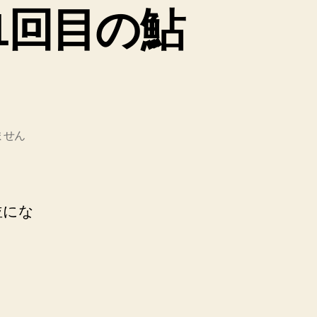
1回目の鮎
ません
並にな