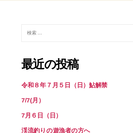
検
索
対
象:
最近の投稿
令和８年７月５日（日）鮎解禁
7/7(月）
7月６日（日）
渓流釣りの遊漁者の方へ