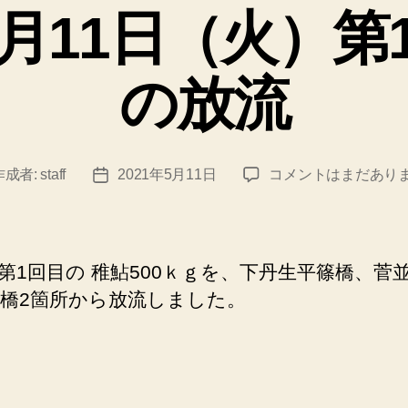
ゴ
流
5月11日（火）第
リ
へ
ー
の
の放流
令
作成者:
staff
2021年5月11日
コメントはまだあり
投
和
稿
3
日
年
5
第1回目の 稚鮎500ｋｇを、下丹生平篠橋、菅
月
橋2箇所から放流しました。
11
日
（火）
第
1