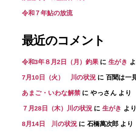
令和７年鮎の放流
最近のコメント
令和3年８月2日（月）釣果
に
生がき
よ
7月10日（火） 川の状況
に
百聞は一
あまご・いわな解禁
に
やっさん
より
７月28日（木）川の状況
に
生がき
よ
8月14日 川の状況
に
石橋萬次郎
より