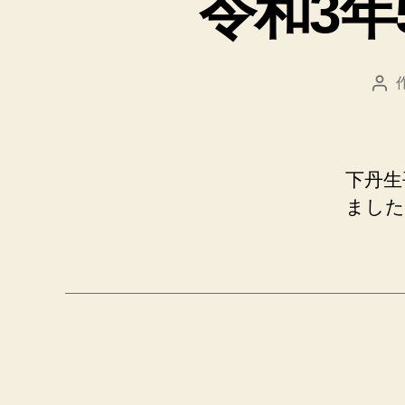
令和3年
投
稿
者
下丹生
ました