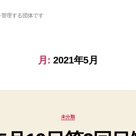
を管理する団体です
月:
2021年5月
カ
未分類
テ
ゴ
リ