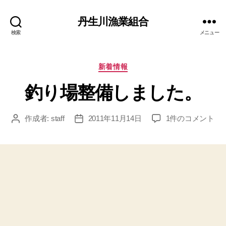
丹生川漁業組合
検索
メニュー
カ
新着情報
テ
釣り場整備しました。
ゴ
リ
ー
釣
作成者:
staff
2011年11月14日
1件のコメント
投
投
り
稿
稿
場
者
日
整
備
し
ま
し
た。
へ