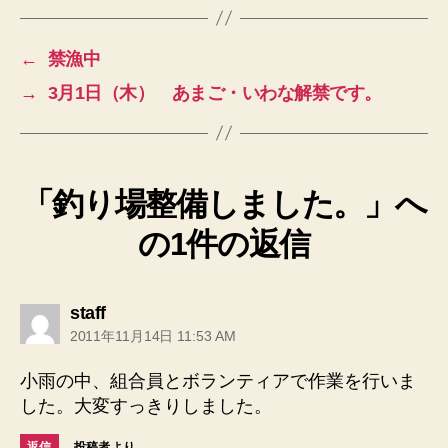
の
←
禁漁中
→
3月1日（木） あまご・いわな解禁です。
「釣り場整備しました。」へ
の1件の返信
の
staff
発
2011年11月14日 11:53 AM
言:
小雨の中、組合員とボランティアで作業を行いま
した。大変すっきりしました。
返信
投稿者より