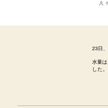
投
稿
者
23日
水量は
した。