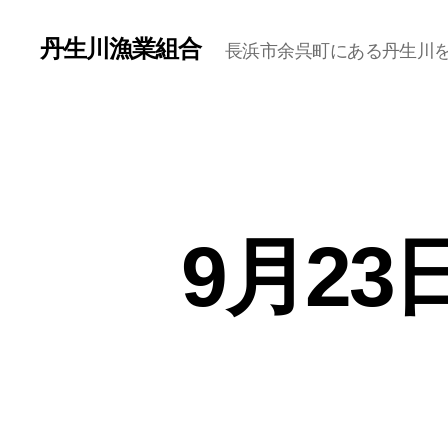
丹生川漁業組合
長浜市余呉町にある丹生川
9月2