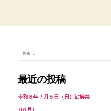
検
索
対
象:
最近の投稿
令和８年７月５日（日）鮎解禁
7/7(月）