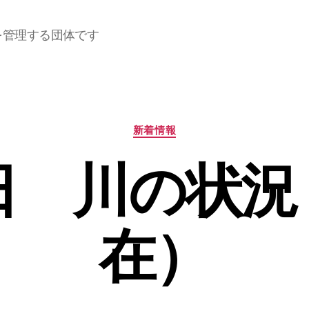
を管理する団体です
カ
新着情報
テ
ゴ
3日 川の状況
リ
ー
在）