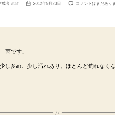
9
作成者:
staff
2012年9月23日
コメントはまだあり
投
月
稿
23
日
日
川
の
状
況
、 雨です。
（8
時
現
少し多め、少し汚れあり。ほとんど釣れなく
在）
へ
の