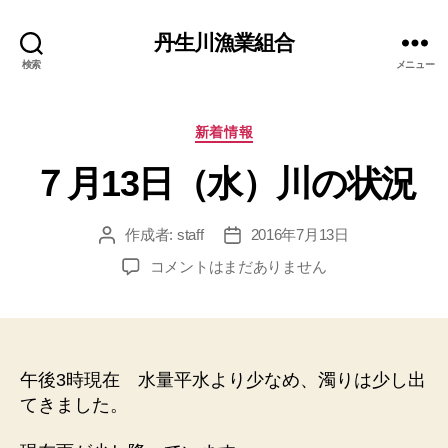
丹生川漁業組合
検索
メニュー
カ
新着情報
テ
７月13日（水）川の状況
ゴ
リ
ー
作成者:
staff
2016年7月13日
投
投
稿
稿
７
コメントはまだありません
者
日
月
13
日
（水）
川
午後3時現在 水量平水より少なめ、濁りは少し出
の
てきました。
状
況