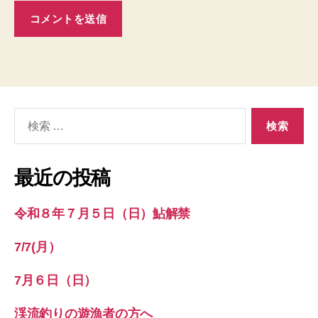
検
索
対
象:
最近の投稿
令和８年７月５日（日）鮎解禁
7/7(月）
7月６日（日）
渓流釣りの遊漁者の方へ