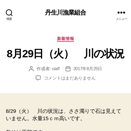
丹生川漁業組合
検索
メニュー
カ
新着情報
テ
8月29日（火） 川の状況
ゴ
リ
ー
作成者:
staff
2017年8月29日
投
投
稿
稿
8
コメントはまだありません
者
日
月
29
日
（火）
川
8/29（火） 川の状況は、ささ濁りで石は見えて
の
いません。水量15ｃｍ高いです。
状
況