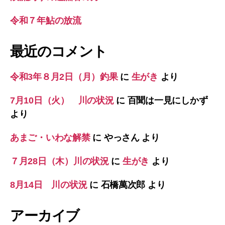
令和７年鮎の放流
最近のコメント
令和3年８月2日（月）釣果
に
生がき
より
7月10日（火） 川の状況
に
百聞は一見にしかず
より
あまご・いわな解禁
に
やっさん
より
７月28日（木）川の状況
に
生がき
より
8月14日 川の状況
に
石橋萬次郎
より
アーカイブ