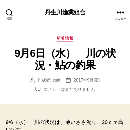
丹生川漁業組合
検索
メニュー
カ
新着情報
テ
9月6日（水） 川の状
ゴ
リ
況・鮎の釣果
ー
作成者:
staff
2017年9月6日
投
投
稿
稿
9
コメントはまだありません
者
日
月
6
日
（水）
川
9/6（水） 川の状況は、薄いささ濁り、20ｃｍ高
の
いです。