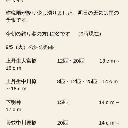
状
況・
昨晩雨が降り少し濁りました。明日の天気は雨の
鮎
予報です。
の
釣
今朝の釣り客の方は2名です。（9時現在）
果
へ
9/5（火）の鮎の釣果
の
上丹生大宮橋 12匹・20匹 13ｃｍ～
18ｃｍ
上丹生中川原 8匹・12匹・25匹 14ｃｍ
～18ｃｍ
下明神 15匹 14ｃｍ～
17ｃｍ
菅並中川原橋 20匹 14ｃｍ～